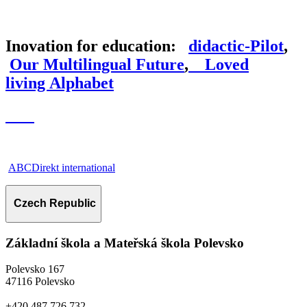
Inovation for education:
d
idactic-
P
ilot
,
Our Multilingual Future
,
Loved
living Alphabet
ABCDirekt international
Czech Republic
Základní škola a Mateřská škola Polevsko
Polevsko 167
47116 Polevsko
+420 487 726 732