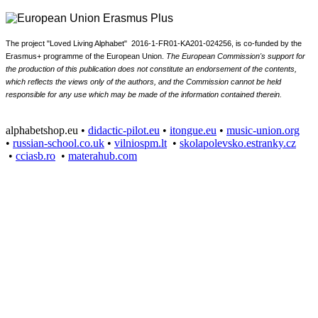
The project "Loved Living Alphabet" 2016-1-FR01-KA201-024256,
is
c
o-funded by the
Erasmus+ programme of the European Union.
The European Commission
's
support for
the production of this publication does not constitute an endorsement of the contents,
which reflects the views only of the authors, and the Commission cannot be held
responsible for any use which may be made of the information contained therein.
alphabetshop.eu •
didactic-pilot.eu
•
itongue.eu
•
music-union.org
•
russian-school.co.uk
•
vilniospm.lt
•
skolapolevsko.estranky.cz
•
cciasb.ro
•
materahub.com