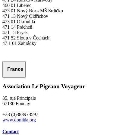
460 01 Liberec
473 01 Nový Bor - MŠ Srdíčko
471 13 Nový Oldřichov
473 01 Okrouhlá
471 14 Prácheň
471 15 Prysk
471 52 Sloup v Čechách
47 1 01 Zahrádky
France
Association Le Pigeaon Voyageur
35, rue Principale
67130 Fouday
+33 (0)388973597
www.domitia.org
Contact