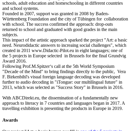
schools, adult education and homeschooling in different countries
and school systems.
Founded in 2007, support was granted in 2008 by Baden-
Württemberg Foundation and the city of Tübingen for collaboration
with school. The success confirmed the approach: drop-outs
returned to school and graduated with good grades in the main
subjects.
This impact of the artistic approach sparked the project "Art: a basic
need. Neurodidactic answers to increaing social challenges", which
created in 2011 www.Didactic-Pilot.eu in eight languages; one of
the 5 projects in Europe selected in Brussels for the final Grundvig
Award 2016.
Following Prof.M.Spitzer‘s call at the 5th World Symposium
"Decade of the Mind" to bring findings directly to the public, Vera
F. Birkenbihl's visual foreign language decoding was developed
further to audio decoding in "iTongue: our multilíngual future" in
2013, which was selected as "Success Story" in Brussels in 2016.
With ABCDirekt.eu, the dissemination of a fundamentally new
approach to literacy in 7 countries and languages began in 2017. A
travelling exhibition is presenting the products in Europe in 2019.
Awards