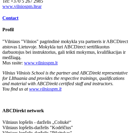
Tel: +370 5 267 2985
www.vilniospm.ltear
Contact
Profil
"Vilniaus "Vilnios" pagrindinė mokykla yra partneris ir ABCDirect
atstovas Lietuvoje. Mokykla turi ABCDirect sertifikuotus
darbuotojus bei instruktorius, gali teikti mokymus, kvalifikacijas ir
medžiagą.
Mus rasite:
www.vilniospm.lt
Vilnius Vilniois School is the partner and ABCDirekt representative
for LIthuania and provides the respective trainings, qualifications
and material
with ABCDirekt certified staff and instructors.
You find us at
www.vilniospm.lt
ABCDirekt network
Vilniaus lopšelis - darželis „Coliukė“
Vilniaus lopšelis-darželis "Kodėlčius"
Vilniaus lopšelis-darželis "Pilaitukas"