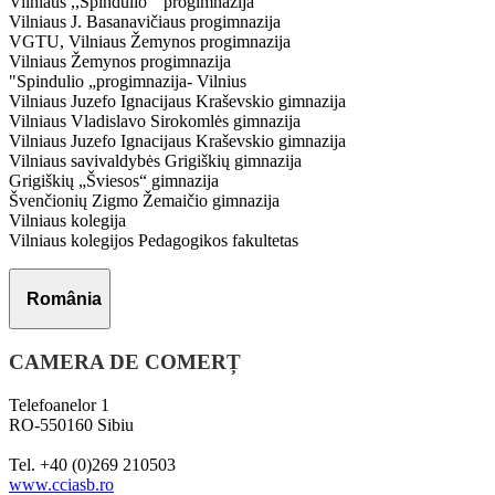
Vilniaus ,,Spindulio " progimnazija
Vilniaus J. Basanavičiaus progimnazija
VGTU, Vilniaus Žemynos progimnazija
Vilniaus Žemynos progimnazija
"Spindulio „progimnazija- Vilnius
Vilniaus Juzefo Ignacijaus Kraševskio gimnazija
Vilniaus Vladislavo Sirokomlės gimnazija
Vilniaus Juzefo Ignacijaus Kraševskio gimnazija
Vilniaus savivaldybės Grigiškių gimnazija
Grigiškių „Šviesos“ gimnazija
Švenčionių Zigmo Žemaičio gimnazija
Vilniaus kolegija
Vilniaus kolegijos Pedagogikos fakultetas
România
CAMERA DE COMERȚ
Telefoanelor 1
RO-550160 Sibiu
Tel. +40 (0)269 210503
www.cciasb.ro