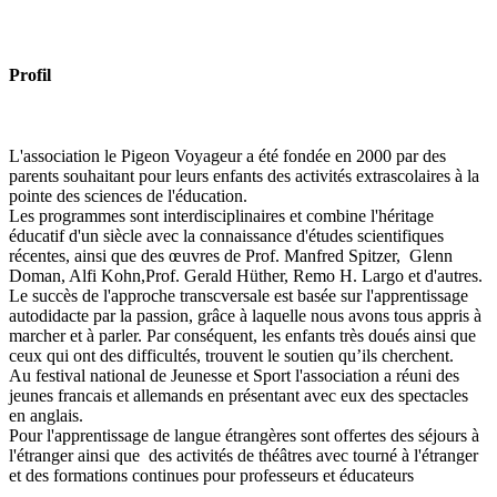
Profil
L'association le Pigeon Voyageur a été fondée en 2000 par des
parents souhaitant pour leurs enfants des activités extrascolaires à la
pointe des sciences de l'éducation.
Les programmes sont interdisciplinaires et combine l'héritage
éducatif d'un siècle avec la connaissance d'études scientifiques
récentes, ainsi que des œuvres de Prof. Manfred Spitzer, Glenn
Doman, Alfi Kohn,Prof. Gerald Hüther, Remo H. Largo et d'autres.
Le succès de l'approche transcversale est basée sur l'apprentissage
autodidacte par la passion, grâce à laquelle nous avons tous appris à
marcher et à parler. Par conséquent, les enfants très doués ainsi que
ceux qui ont des difficultés, trouvent le soutien qu’ils cherchent.
Au festival national de Jeunesse et Sport l'association a réuni des
jeunes francais et allemands en présentant avec eux des spectacles
en anglais.
Pour l'apprentissage de langue étrangères sont offertes des séjours à
l'étranger ainsi que des activités de théâtres avec tourné à l'étranger
et des formations continues pour professeurs et éducateurs