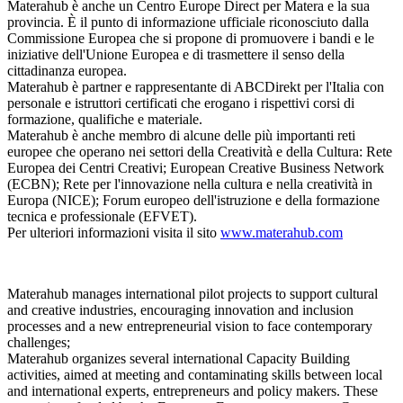
Materahub è anche un Centro Europe Direct per Matera e la sua
provincia. È il punto di informazione ufficiale riconosciuto dalla
Commissione Europea che si propone di promuovere i bandi e le
iniziative dell'Unione Europea e di trasmettere il senso della
cittadinanza europea.
Materahub è partner e rappresentante di ABCDirekt per l'Italia con
personale e istruttori certificati che erogano i rispettivi corsi di
formazione, qualifiche e materiale.
Materahub è anche membro di alcune delle più importanti reti
europee che operano nei settori della Creatività e della Cultura: Rete
Europea dei Centri Creativi; European Creative Business Network
(ECBN); Rete per l'innovazione nella cultura e nella creatività in
Europa (NICE); Forum europeo dell'istruzione e della formazione
tecnica e professionale (EFVET).
Per ulteriori informazioni visita il sito
www.materahub.com
Materahub manages international pilot projects to support cultural
and creative industries, encouraging innovation and inclusion
processes and a new entrepreneurial vision to face contemporary
challenges;
Materahub organizes several international Capacity Building
activities, aimed at meeting and contaminating skills between local
and international experts, entrepreneurs and policy makers. These