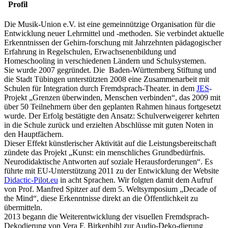
Profil
Die Musik-Union e.V. ist eine gemeinnützige Organisation für die
Entwicklung neuer Lehrmittel und -methoden. Sie verbindet aktuelle
Erkenntnissen der Gehirn-forschung mit Jahrzehnten pädagogischer
Erfahrung in Regelschulen, Erwachsenenbildung und
Homeschooling in verschiedenen Ländern und Schulsystemen.
Sie wurde 2007 gegründet. Die Baden-Württemberg Stiftung und
die Stadt Tübingen unterstützten 2008 eine Zusammenarbeit mit
Schulen für Integration durch Fremdsprach-Theater. in dem
JES
-
Projekt „Grenzen überwinden, Menschen verbinden“, das 2009 mit
über 50 Teilnehmern über den geplanten Rahmen hinaus fortgesetzt
wurde. Der Erfolg bestätigte den Ansatz: Schulverweigerer kehrten
in die Schule zurück und erzielten Abschlüsse mit guten Noten in
den Hauptfächern.
Dieser Effekt künstlerischer Aktivität auf die Leistungsbereitschaft
zündete das Projekt „Kunst: ein menschliches Grundbedürfnis.
Neurodidaktische Antworten auf soziale Herausforderungen“. Es
führte mit EU-Unterstützung 2011 zu der Entwicklung der Website
Didactic-Pilot.eu
in acht Sprachen. Wir folgten damit dem Aufruf
von Prof. Manfred Spitzer auf dem 5. Weltsymposium „Decade of
the Mind“, diese Erkenntnisse direkt an die Öffentlichkeit zu
übermitteln.
2013 begann die Weiterentwicklung der visuellen Fremdsprach-
Dekodierung von Vera F. Birkenbihl zur Audio-Deko-dierung