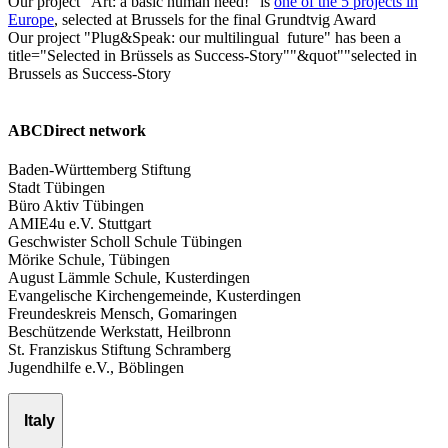
Our project "Art: a basic human need!" is
one of the 5 projects in
Europe
, selected at Brussels for the final Grundtvig Award
Our project "Plug&Speak: our multilingual future" has been a
title="Selected in Brüssels as Success-Story""&quot""selected in
Brussels as Success-Story
ABCDirect network
Baden-Württemberg Stiftung
Stadt Tübingen
Büro Aktiv Tübingen
AMIE4u e.V. Stuttgart
Geschwister Scholl Schule Tübingen
Mörike Schule, Tübingen
August Lämmle Schule, Kusterdingen
Evangelische Kirchengemeinde, Kusterdingen
Freundeskreis Mensch, Gomaringen
Beschützende Werkstatt, Heilbronn
St. Franziskus Stiftung Schramberg
Jugendhilfe e.V., Böblingen
Italy