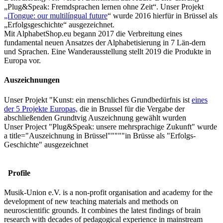
„Plug&Speak: Fremdsprachen lernen ohne Zeit“. Unser Projekt
„iTongue: our multilíngual future
“ wurde 2016 hierfür in Brüssel als
„Erfolgsgeschichte“ ausgezeichnet.
Mit AlphabetShop.eu begann 2017 die Verbreitung eines
fundamental neuen Ansatzes der Alphabetisierung in 7 Län-dern
und Sprachen. Eine Wanderausstellung stellt 2019 die Produkte in
Europa vor.
Auszeichnungen
Unser Projekt "Kunst: ein menschliches Grundbedürfnis ist
eines
der 5 Projekte Europas,
die in Brussel für die Vergabe der
abschließenden Grundtvig Auszeichnung gewählt wurden
Unser Project "Plug&Speak: unsere mehrsprachige Zukunft" wurde
a title="Auszeichnung in Brüssel"""""in Brüsse als "Erfolgs-
Geschichte" ausgezeichnet
Profile
Musik-Union e.V. is a non-profit organisation and academy for the
development of new teaching materials and methods on
neuroscientific grounds. It combines the latest findings of brain
research with decades of pedagogical experience in mainstream