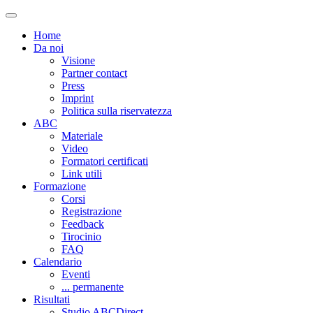
Home
Da noi
Visione
Partner contact
Press
Imprint
Politica sulla riservatezza
ABC
Materiale
Video
Formatori certificati
Link utili
Formazione
Corsi
Registrazione
Feedback
Tirocinio
FAQ
Calendario
Eventi
... permanente
Risultati
Studio ABCDirect