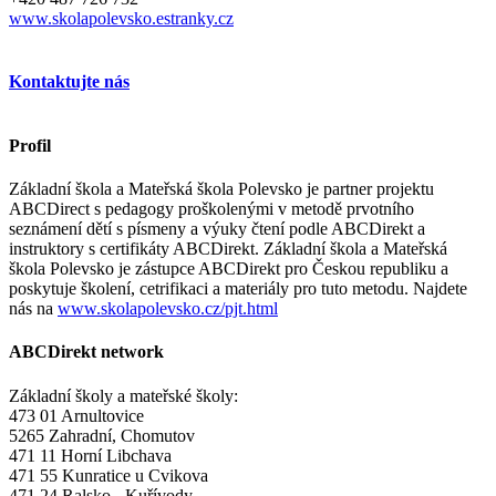
www.skolapolevsko.estranky.cz
Kontaktujte nás
Profil
Základní škola a Mateřská škola Polevsko je partner projektu
ABCDirect s pedagogy proškolenými v metodě prvotního
seznámení dětí s písmeny a výuky čtení podle ABCDirekt a
instruktory s certifikáty ABCDirekt. Základní škola a Mateřská
škola Polevsko je zástupce ABCDirekt pro Českou republiku a
poskytuje školení, cetrifikaci a materiály pro tuto metodu. Najdete
nás na
www.skolapolevsko.cz/pjt.html
ABCDirekt network
Základní školy a mateřské školy:
473 01 Arnultovice
5265 Zahradní, Chomutov
471 11 Horní Libchava
471 55 Kunratice u Cvikova
471 24 Ralsko - Kuřívody