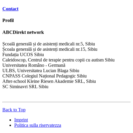
Contact
Profil
ABCDirekt network
Școală generală și de asistenți medicali nr.5, Sibiu
Școala generală și de asistenți medicali nr.15, Sibiu
Fundația UCOS Sibiu
Caleidoscop, Centrul de terapie pentru copii cu autism Sibiu
Universitatea Româno - Germană
ULBS, Universitatea Lucian Blaga Sibiu
CNPASS Colegiul Național Pedagogic Sibiu
After-school Kleine Riesen Akademie SRL, Sibiu
SC Siminavri SRL Sibiu
Back to Top
Imprint
Politica sulla riservatezza