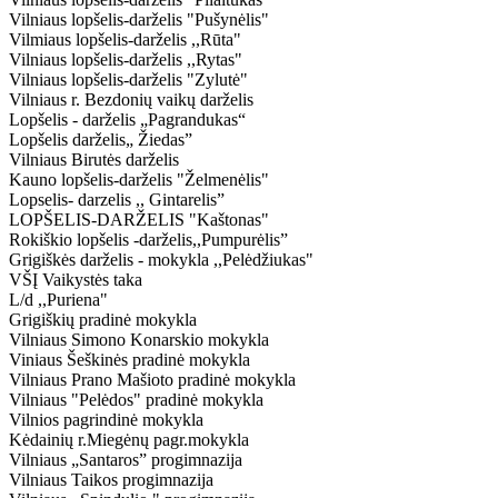
Vilniaus lopšelis-darželis "Pušynėlis"
Vilmiaus lopšelis-darželis ,,Rūta"
Vilniaus lopšelis-darželis ,,Rytas"
Vilniaus lopšelis-darželis "Zylutė"
Vilniaus r. Bezdonių vaikų darželis
Lopšelis - darželis „Pagrandukas“
Lopšelis darželis„ Žiedas”
Vilniaus Birutės darželis
Kauno lopšelis-darželis "Želmenėlis"
Lopselis- darzelis ,, Gintarelis”
LOPŠELIS-DARŽELIS "Kaštonas"
Rokiškio lopšelis -darželis,,Pumpurėlis”
Grigiškės darželis - mokykla ,,Pelėdžiukas"
VŠĮ Vaikystės taka
L/d ,,Puriena"
Grigiškių pradinė mokykla
Vilniaus Simono Konarskio mokykla
Viniaus Šeškinės pradinė mokykla
Vilniaus Prano Mašioto pradinė mokykla
Vilniaus "Pelėdos" pradinė mokykla
Vilnios pagrindinė mokykla
Kėdainių r.Miegėnų pagr.mokykla
Vilniaus „Santaros” progimnazija
Vilniaus Taikos progimnazija