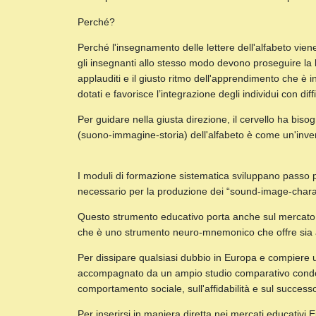
Perché?
Perché l'insegnamento delle lettere dell'alfabeto vie
gli insegnanti allo stesso modo devono proseguire la l
applauditi e il giusto ritmo dell'apprendimento che è i
dotati e favorisce l’integrazione degli individui con di
Per guidare nella giusta direzione, il cervello ha bis
(suono-immagine-storia) dell'alfabeto è come un'inven
I moduli di formazione sistematica sviluppano passo pas
necessario per la produzione dei “sound-image-charact
Questo strumento educativo porta anche sul mercato u
che è uno strumento neuro-mnemonico che offre sia al 
Per dissipare qualsiasi dubbio in Europa e compi
accompagnato da un ampio studio comparativo condotto i
comportamento sociale, sull'affidabilità e sul successo
Per inserirsi in maniera diretta nei mercati educativi 