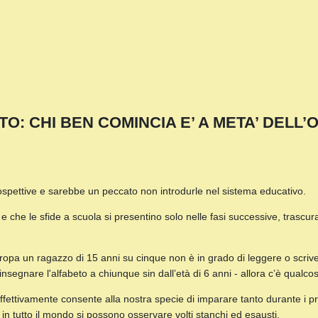
TO: CHI BEN COMINCIA E’ A META’ DELL’
ospettive e sarebbe un peccato non introdurle nel sistema educativo.
che le sfide a scuola si presentino solo nelle fasi successive, trascura i
n Europa un ragazzo di 15 anni su cinque non è in grado di leggere o scri
nsegnare l'alfabeto a chiunque sin dall’età di 6 anni - allora c’è qualcos
effettivamente consente alla nostra specie di imparare tanto durante i p
in tutto il mondo si possono osservare volti stanchi ed esausti.