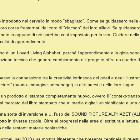
ne introdotto nel cervello in modo "sbagliato". Come se guidassero nella
oro corsa frastornati dal coro di "clacson" dei loro allievi. Se guidasse
nnato in ognuno di noi sarebbe così impostato per la vita. Guidare nella 
fficoltà di apprendimento.
ogno di un Loved Living Alphabet, perché l'apprendimento e la gioia sono
zione tecnica che genera cambiamento e il progetto offre un quadro di 
so la connessione tra la creatività intrinseca dei poeti e degli illustrat
ers” (suono-immagine-personaggi) in altri paesi e nelle loro lingue.
n prodotto di stampa completamente nuovo, ovvero il “context-transpar
mercato del libro stampato che ai media digitali un significato e una 
ere una sorta di inversione a U, l'uso del SOUND PICTURE ALPHABE
n diverse scuole. Oltre ai progressi nelle aree di scrittura e lettura, 
 nelle restanti materie scolastiche.
Europei, nel 2019 una mostra itinerante che presenta centinaia di questi 