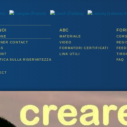
NOI
ABC
FOR
ONE
MATERIALE
CORS
TNER CONTACT
VIDEO
REGI
SS
FORMATORI CERTIFICATI
FEED
INT
LINK UTILI
TIRO
TICA SULLA RISERVATEZZA
FAQ
ECT