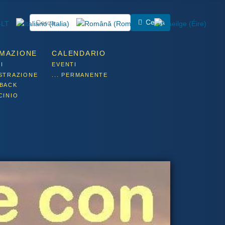
Cerca
MAZIONE
CALENDARIO
I
EVENTI
STRAZIONE
... PERMANENTE
BACK
CINIO