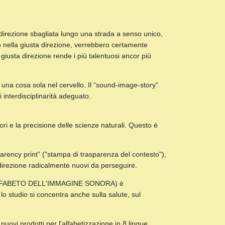
 direzione sbagliata lungo una strada a senso unico,
ro nella giusta direzione, verrebbero certamente
giusta direzione rende i più talentuosi ancor più
 una cosa sola nel cervello. Il “sound-image-story”
interdisciplinarità adeguato.
ori e la precisione delle scienze naturali. Questo è
ency print” ("stampa di trasparenza del contesto"),
direzione radicalmente nuovi da perseguire.
T (ALFABETO DELL'IMMAGINE SONORA) è
lo studio si concentra anche sulla salute, sul
nuovi prodotti per l'alfabetizzazione in 8 lingue