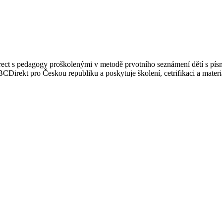
ect s pedagogy proškolenými v metodě prvotního seznámení dětí s písm
Direkt pro Českou republiku a poskytuje školení, cetrifikaci a materi