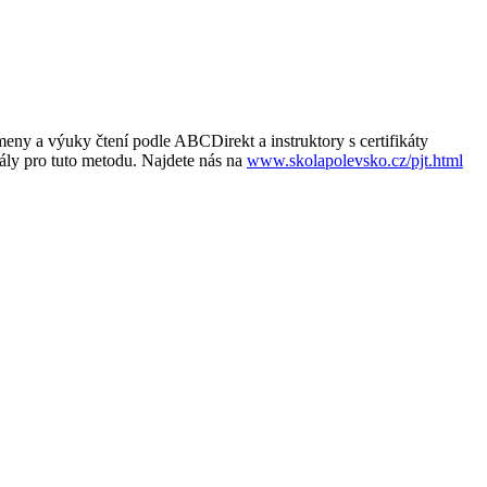
eny a výuky čtení podle ABCDirekt a instruktory s certifikáty
ály pro tuto metodu. Najdete nás na
www.skolapolevsko.cz/pjt.html