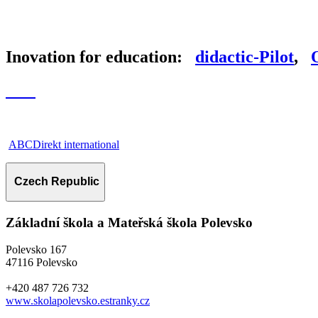
Inovation for education:
d
idactic-
P
ilot
,
ABCDirekt international
Czech Republic
Základní škola a Mateřská škola Polevsko
Polevsko 167
47116 Polevsko
+420 487 726 732
www.skolapolevsko.estranky.cz