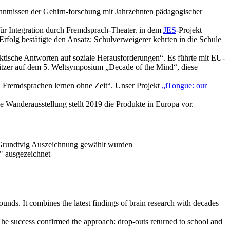
enntnissen der Gehirn-forschung mit Jahrzehnten pädagogischer
ür Integration durch Fremdsprach-Theater. in dem
JES
-Projekt
folg bestätigte den Ansatz: Schulverweigerer kehrten in die Schule
daktische Antworten auf soziale Herausforderungen“. Es führte mit EU-
itzer auf dem 5. Weltsymposium „Decade of the Mind“, diese
 Fremdsprachen lernen ohne Zeit“. Unser Projekt
„iTongue: our
 Wanderausstellung stellt 2019 die Produkte in Europa vor.
n Grundtvig Auszeichnung gewählt wurden
" ausgezeichnet
nds. It combines the latest findings of brain research with decades
e success confirmed the approach: drop-outs returned to school and