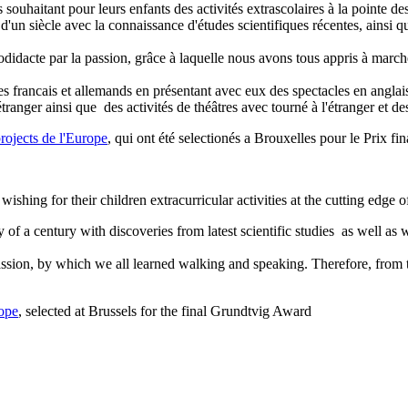
ouhaitant pour leurs enfants des activités extrascolaires à la pointe des
f d'un siècle avec la connaissance d'études scientifiques récentes, ain
odidacte par la passion, grâce à laquelle nous avons tous appris à marche
nes francais et allemands en présentant avec eux des spectacles en anglai
étranger ainsi que des activités de théâtres avec tourné à l'étranger et 
rojects de l'Europe
, qui ont été selectionés a Brouxelles pour le Prix fi
ing for their children extracurricular activities at the cutting edge o
y of a century with discoveries from latest scientific studies as well 
assion, by which we all learned walking and speaking. Therefore, from th
rope
, selected at Brussels for the final Grundtvig Award