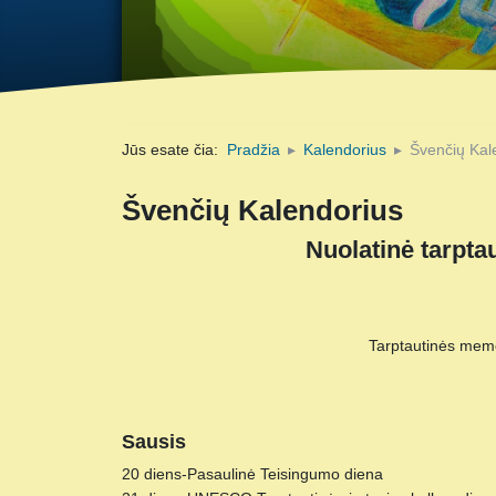
Jūs esate čia:
Pradžia
Kalendorius
Švenčių Kal
Švenčių Kalendorius
Nuolatinė tarpta
Tarptautinės memor
Sausis
20 diens-Pasaulinė Teisingumo diena