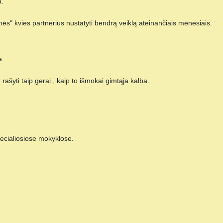
.
ės" kvies partnerius nustatyti bendrą veiklą ateinančiais mėnesiais.
a.
rašyti taip gerai , kaip to išmokai gimtąja kalba.
ecialiosiose mokyklose.