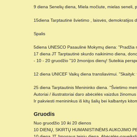
9 diena Senelių diena, Miela močiute, mielas seneli,
15diena Tarptautinė švietimo , laisvės, demokratijos
Spalis
5diena UNESCO Pasaulinė Mokymų diena: "Pradžia n
17 diena JT Tarptautinė skurdo naikinimo diena, do
- 10 - 20 gruodžio "10 žmonijos dienų! Suteikia persp
12 diena UNICEF Vaikų diena transliavimui. "Skaityk: v
25 diena Tarptautinis Menininko diena. "Švietimo me
Autoriai / iliustratoriai daro abėcėlės vaizdus žinomu
Ir pakviesti menininkus iš kitų šalių bei kalbantys kito
Gruodis
Nuo gruodžio 10 iki 20 dienos
10 DIENŲ, SKIRTŲ HUMANISTINĖMS AUKOJIMO PERSP
10 diena JT žmogaus teisių diena, Abėcėlės-paveiksli