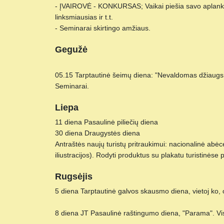
- ĮVAIROVĖ - KONKURSAS; Vaikai piešia savo aplankus.
linksmiausias ir t.t.
- Seminarai skirtingo amžiaus.
Gegužė
05.15 Tarptautinė šeimų diena: "Nevaldomas džiaugsmas
Seminarai.
Liepa
11 diena Pasaulinė piliečių diena
30 diena Draugystės diena
Antraštės naujų turistų pritraukimui: nacionalinė a
iliustracijos). Rodyti produktus su plakatu turistinėse
Rugsėjis
5 diena Tarptautinė galvos skausmo diena, vietoj ko,
8 diena JT Pasaulinė raštingumo diena, "Parama". Vi