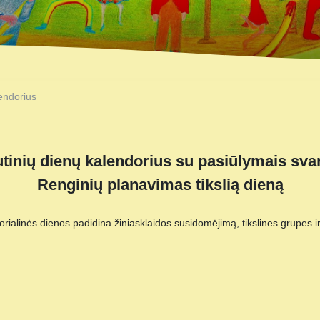
endorius
utinių dienų kalendorius su pasiūlymais sv
Renginių planavimas tikslią dieną
ialinės dienos padidina žiniasklaidos susidomėjimą, tikslines grupes i