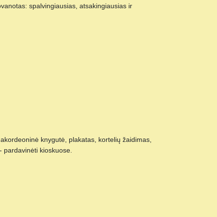
notas: spalvingiausias, atsakingiausias ir
kordeoninė knygutė, plakatas, kortelių žaidimas,
 - pardavinėti kioskuose.