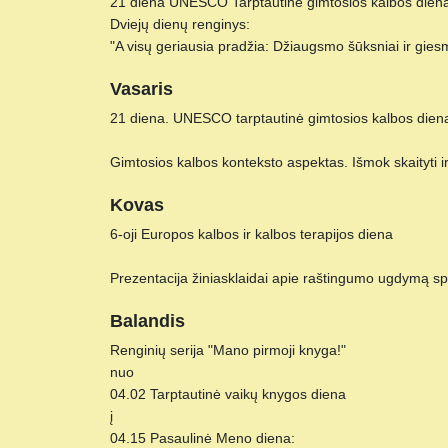
21 diena UNESCO Tarptautinė gimtosios kalbos diena
Dviejų dienų renginys:
"A visų geriausia pradžia: Džiaugsmo šūksniai ir giesm
Vasaris
21 diena. UNESCO tarptautinė gimtosios kalbos dien
Gimtosios kalbos konteksto aspektas. Išmok skaityti ir 
Kovas
6-oji Europos kalbos ir kalbos terapijos diena
Prezentacija žiniasklaidai apie raštingumo ugdymą sp
Balandis
Renginių serija "Mano pirmoji knyga!"
nuo
04.02 Tarptautinė vaikų knygos diena
į
04.15 Pasaulinė Meno diena: