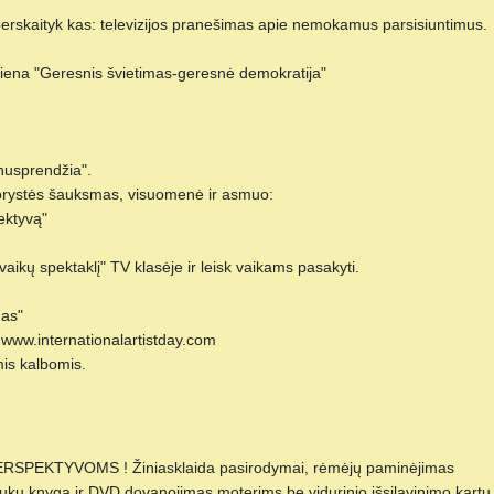
 perskaityk kas: televizijos pranešimas apie nemokamus parsisiuntimus.
 diena "Geresnis švietimas-geresnė demokratija"
usprendžia".
norystės šauksmas, visuomenė ir asmuo:
ektyvą"
aikų spektaklį" TV klasėje ir leisk vaikams pasakyti.
nas"
s www.internationalartistday.com
mis kalbomis.
EKTYVOMS ! Žiniasklaida pasirodymai, rėmėjų paminėjimas
ukų knyga ir DVD dovanojimas moterims be vidurinio išsilavinimo kartu