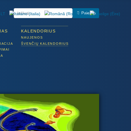
Paieška
MAS
KALENDORIUS
NAUJENOS
RACIJA
ŠVENČIŲ KALENDORIUS
PIMAI
KA