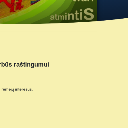
arbūs raštingumui
r rėmėjų interesus.