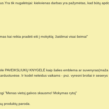
Yra tik nugalėtojai: kiekvienas darbas yra pažymėtas, kad būtų apdova
 kai reikia pradėti eiti į mokyklą: žaidimai visai šeimai"
bėcėlė PAVEIKSLIUKŲ KNYGELĖ kaip šalies emblema ar suvenyras(maža a
 parduotuvėse. Ir kodėl neleidus vaikams - pvz. vyresni broliai ir seserys
 ogi "Menas vietoj galvos skausmo! Mokymas rytoj"
sų produktų paroda.