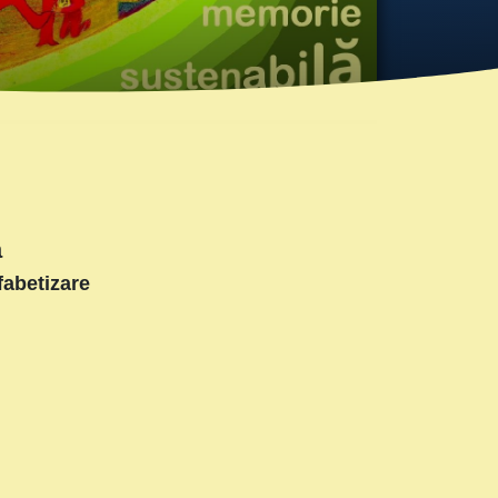
ă
fabetizare