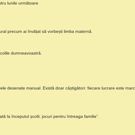
entru lunile următoare
atural precum ai învățat să vorbești limba maternă.
școlile dumneavoastră.
e desenate manual. Există doar câștigători: fiecare lucrare este marc
tă la începutul școlii: jocuri pentru întreaga familie”.