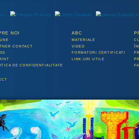
PRE NOI
ABC
P
IUNE
MATERIALE
C
TNER CONTACT
VIDEO
Î
SS
FORMATORI CERTIFICATI
P
RINT
LINK-URI UTILE
P
ITICA DE CONFIDENTIALITATE
F
ECT