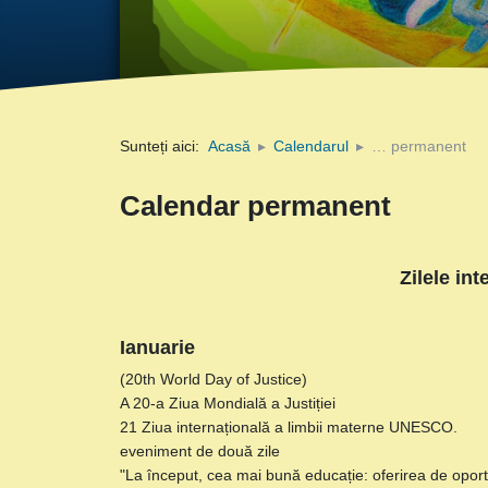
Sunteți aici:
Acasă
Calendarul
… permanent
Calendar permanent
Zilele in
Ianuarie
(20th World Day of Justice)
A 20-a Ziua Mondială a Justiției
21 Ziua internațională a limbii materne UNESCO.
eveniment de două zile
"La început, cea mai bună educație: oferirea de oportu