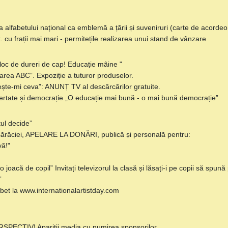
e a alfabetului național ca emblemă a țării și suveniruri (carte de acordeon
x. cu frații mai mari - permitețile realizarea unui stand de vânzare
 loc de dureri de cap! Educație mâine "
jarea ABC”. Expoziție a tuturor produselor.
tește-mi ceva”: ANUNȚ TV al descărcărilor gratuite.
bertate și democrație „O educație mai bună - o mai bună democrație”
ul decide”
sărăciei, APELARE LA DONĂRI, publică și personală pentru:
vă!"
 o joacă de copil” Invitați televizorul la clasă și lăsați-i pe copii să spun
”
fabet la www.internationalartistday.com
PECTIV! Apariții media cu numirea sponsorilor