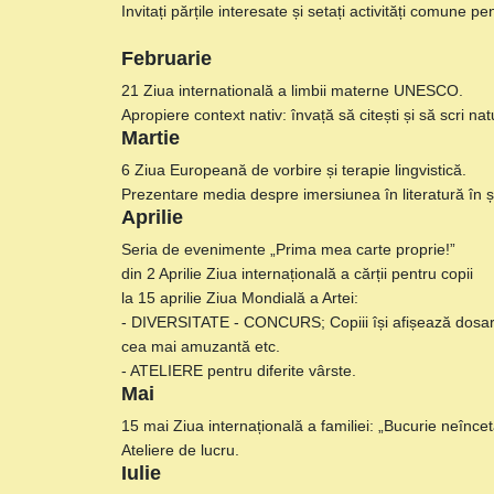
Invitați părțile interesate și setați activități comune p
Februarie
21 Ziua internatională a limbii materne UNESCO.
Apropiere context nativ: învață să citești și să scri n
Martie
6 Ziua Europeană de vorbire și terapie lingvistică.
Prezentare media despre imersiunea în literatură în 
Aprilie
Seria de evenimente „Prima mea carte proprie!”
din 2 Aprilie Ziua internațională a cărții pentru copii
la 15 aprilie Ziua Mondială a Artei:
- DIVERSITATE - CONCURS; Copiii își afișează dosarel
cea mai amuzantă etc.
- ATELIERE pentru diferite vârste.
Mai
15 mai Ziua internațională a familiei: „Bucurie neînceta
Ateliere de lucru.
Iulie