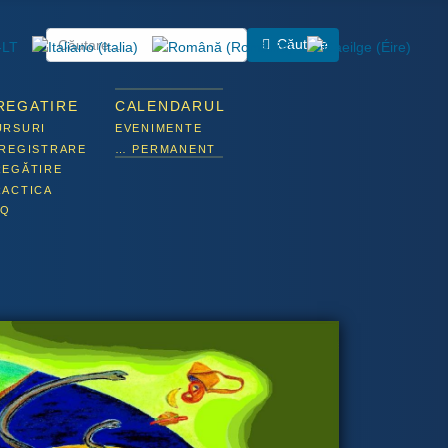
Căutare
REGATIRE
CALENDARUL
URSURI
EVENIMENTE
NREGISTRARE
… PERMANENT
REGĂTIRE
RACTICA
AQ