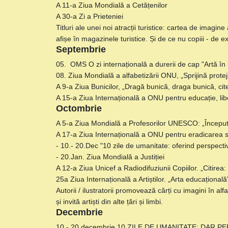
A 11-a Ziua Mondială a Cetățenilor
A 30-a Zi a Prieteniei
Titluri ale unei noi atracții turistice: cartea de imagin
afișe în magazinele turistice. Și de ce nu copiii - de e
Septembrie
05. OMS O zi internațională a durerii de cap "Artă în
08. Ziua Mondială a alfabetizării ONU, „Sprijină prote
A 9-a Ziua Bunicilor, „Dragă bunică, draga bunică, ci
A 15-a Ziua Internațională a ONU pentru educație, li
Octombrie
A 5-a Ziua Mondială a Profesorilor UNESCO: „Început
A 17-a Ziua Internațională a ONU pentru eradicarea 
- 10.- 20.Dec "10 zile de umanitate: oferind perspecti
- 20.Jan. Ziua Mondială a Justiției
A 12-a Ziua Unicef ​​a Radiodifuziunii Copiilor. „Citirea:
25a Ziua Internațională a Artiștilor. „Arta educațională
Autorii / ilustratorii promovează cărți cu imagini în al
și invită artiști din alte țări și limbi.
Decembrie
10 - 20 decembrie 10 ZILE DE UMANITATE: DAR PERS