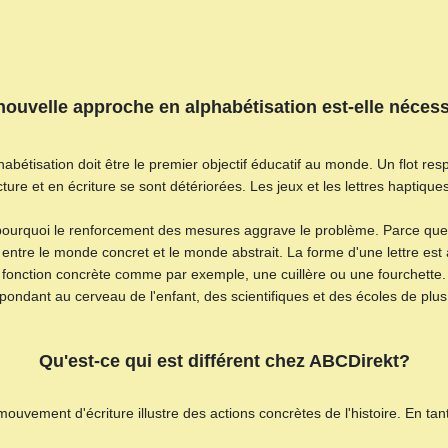
ouvelle approche en alphabétisation est-elle néces
abétisation doit être le premier objectif éducatif au monde. Un flot res
re et en écriture se sont détériorées. Les jeux et les lettres haptique
rquoi le renforcement des mesures aggrave le problème. Parce que la f
re le monde concret et le monde abstrait. La forme d'une lettre est ab
e fonction concrète comme par exemple, une cuillère ou une fourchette. 
ondant au cerveau de l'enfant, des scientifiques et des écoles de plu
Qu'est-ce qui est différent chez ABCDirekt?
 mouvement d'écriture illustre des actions concrètes de l'histoire. En tan