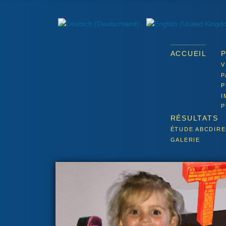
ACCUEIL
V
P
P
I
P
RÉSULTATS
ÉTUDE ABCDIR
GALERIE