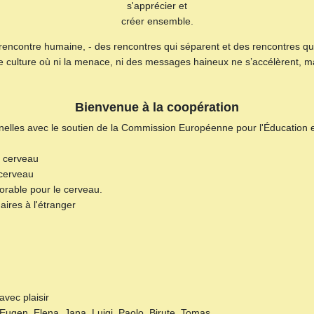
s'apprécier et
créer ensemble.
la rencontre humaine, - des rencontres qui séparent et des rencontres q
 une culture où ni la menace, ni des messages haineux ne s’accélèrent,
Bienvenue à la coopération
nelles avec le soutien de la Commission Européenne pour l'Éducation et
 cerveau
cerveau
rable pour le cerveau.
aires à l'étranger
avec plaisir
ugen, Elena, Jana, Luigi, Paolo, Birute, Tomas