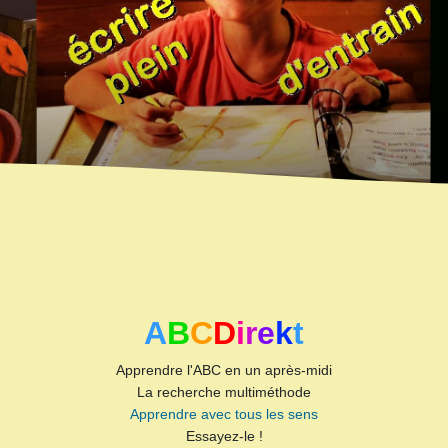
A
B
C
D
i
r
e
k
t
Apprendre l'ABC en un après-midi
La recherche multiméthode
Apprendre avec tous les sens
Essayez-le !