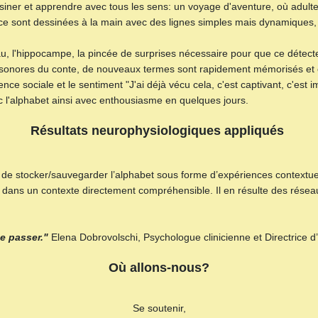
ssiner et apprendre avec tous les sens: un voyage d'aventure, où adult
ercice sont dessinées à la main avec des lignes simples mais dynamiques,
au, l'hippocampe, la pincée de surprises nécessaire pour que ce détec
 sonores du conte, de nouveaux termes sont rapidement mémorisés et c
e sociale et le sentiment "J'ai déjà vécu cela, c'est captivant, c'est i
ec l'alphabet ainsi avec enthousiasme en quelques jours.
Résultats neurophysiologiques appliqués
de stocker/sauvegarder l’alphabet sous forme d’expériences contextue
ditifs dans un contexte directement compréhensible. Il en résulte des ré
e passer."
Elena Dobrovolschi, Psychologue clinicienne et Directrice d
Où allons-nous?
Se soutenir,