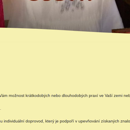
 Vám možnost krátkodobých nebo dlouhodobých praxí ve Vaší zemi nebo
.
 individuální doprovod, který je podpoří v upevňování získaných znalos