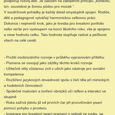
podporují rozvoj dětí. Je založen na základním principu „kontextu,
tzn. souvislost je živnou půdou pro mozek “.
V soudržnosti pohádky je každý detail smysluplně spojen. Rodiče,
děti a pedagogové vytvářejí harmonickou celkovou práci.
Dokonce i nejmenší krok, jako je kresba pro kreativní portfolio
nebo verše pro vystoupení na konci školního roku, vše je spojeno
a nese hodnotu celku. Tato hodnota stupňuje radost a pečlivost
všech na celé cestě:
- Prožití osobnostního rozvoje v průběhu vypravování příběhu
- Písmena se osvojují jako zážitky těchto kroků rozvoje
- Užitečné věty zůstanou znít v uších jako nástroje pro sociální
kompetence
- Rozšíření jazykových dovedností spolu s řečí těla při mimických
a hudebních činnostech
- Společné malování a tvoření obrázků učí reflexi a interakci ve
skupině
- Ruka zažívá jistotu již od prvních čar při procvičování psaní
pomocí pohybu v prostoru
- Inspirace pro kreativní psaní pramení z radosti ze zvuku, se