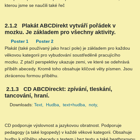
kterou jsme se naučili také řeč
2.1.2 Plakát ABCDirekt vytváří pořádek v
mozku. Je základem pro všechny aktivity.
Poster 1
Poster 2
Plakát (také používaný jako hrací pole) je základem pro každou
věkovou kategorii pro vybudování soustředěně pracujícího
mozku. Z ptačí perspektivy ukazuje zemi, ve které se odehrává
příběh abecedy. Kromě toho obsahuje klíčové věty písmen. Jsou
zkrácenou formou příběhu.
2.1.3 CD ABCDireckt: zpívání, tleskání,
tancování, hraní.
Downloads:
Text,
Hudba
,
text+hudba,
noty,
CD podporuje výslovnost a jazykovou obratnost. Podporuje
pedagogy (a také logopedy) v každé věkové kategorii. Obsahuje
hudbu k příběhu abecedy s textem i bez textu a také beatboxovou