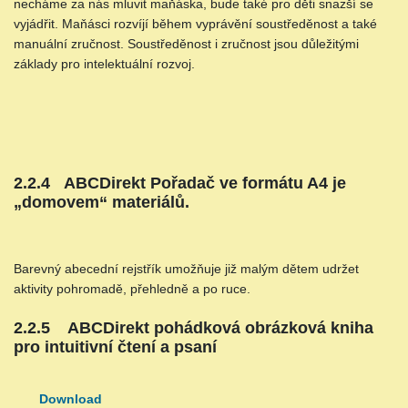
necháme za nás mluvit maňáska, bude také pro děti snazší se
vyjádřit. Maňásci rozvíjí během vyprávění soustředěnost a také
manuální zručnost. Soustředěnost i zručnost jsou důležitými
základy pro intelektuální rozvoj.
2.2.4 ABCDirekt Pořadač ve formátu A4 je
„domovem“ materiálů.
Barevný abecední rejstřík umožňuje již malým dětem udržet
aktivity pohromadě, přehledně a po ruce.
2.2.5 ABCDirekt pohádková obrázková kniha
pro intuitivní čtení a psaní
Download