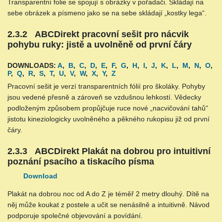
Transparentní folie se spojují s obrázky v pořadači. Skládají na
sebe obrázek a písmeno jako se na sebe skládají „kostky lega“.
2.3.2 ABCDirekt pracovní sešit pro nácvik
pohybu ruky: jistě a uvolněně od první čáry
DOWNLOADS:
A
,
B
,
C
,
D
,
E
,
F
,
G
,
H
,
I
,
J
,
K
,
L
,
M
,
N
,
O
,
P
,
Q
,
R
,
S
,
T
,
U
,
V
,
W
,
X
,
Y
,
Z
Pracovní sešit je verzí transparentních fólií pro školáky. Pohyby
jsou vedené přesně a zároveň se vzdušnou lehkostí. Vědecky
podloženým způsobem propůjčuje ruce nové „nacvičování tahů“
jistotu kineziologicky uvolněného a pěkného rukopisu již od první
čáry.
2.3.3 ABCDirekt Plakát na dobrou pro intuitivní
poznání psacího a tiskacího písma
Download
Plakát na dobrou noc od A do Z je téměř 2 metry dlouhý. Dítě na
něj může koukat z postele a učit se nenásilně a intuitivně. Návod
podporuje společné objevování a povídání.