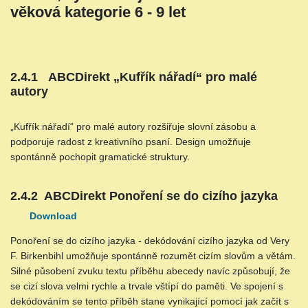
věková kategorie 6 - 9 let
2.4.1 ABCDirekt „Kufřík nářadí“ pro malé
autory
„Kufřík nářadí“ pro malé autory rozšiřuje slovní zásobu a
podporuje radost z kreativního psaní. Design umožňuje
spontánně pochopit gramatické struktury.
2.4.2 ABCDirekt Ponoření se do cizího jazyka
Download
Ponoření se do cizího jazyka - dekódování cizího jazyka od Very
F. Birkenbihl umožňuje spontánně rozumět cizím slovům a větám.
Silné působení zvuku textu příběhu abecedy navíc způsobují, že
se cizí slova velmi rychle a trvale vštípí do paměti. Ve spojení s
dekódováním se tento příběh stane vynikající pomocí jak začít s