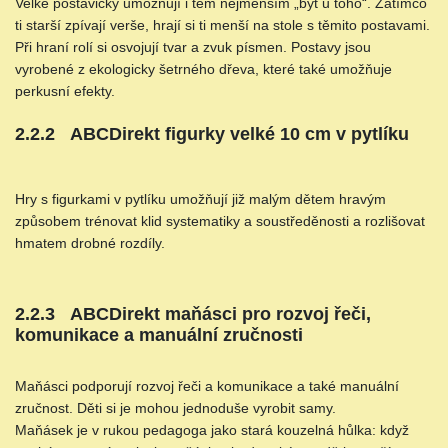
Velké postavičky umožňují i těm nejmenším „být u toho“. Zatímco
ti starší zpívají verše, hrají si ti menší na stole s těmito postavami.
Při hraní rolí si osvojují tvar a zvuk písmen. Postavy jsou
vyrobené z ekologicky šetrného dřeva, které také umožňuje
perkusní efekty.
2.2.2 ABCDirekt figurky velké 10 cm v pytlíku
Hry s figurkami v pytlíku umožňují již malým dětem hravým
způsobem trénovat klid systematiky a soustředěnosti a rozlišovat
hmatem drobné rozdíly.
2.2.3 ABCDirekt maňásci pro rozvoj řeči,
komunikace a manuální zručnosti
Maňásci podporují rozvoj řeči a komunikace a také manuální
zručnost. Děti si je mohou jednoduše vyrobit samy.
Maňásek je v rukou pedagoga jako stará kouzelná hůlka: když