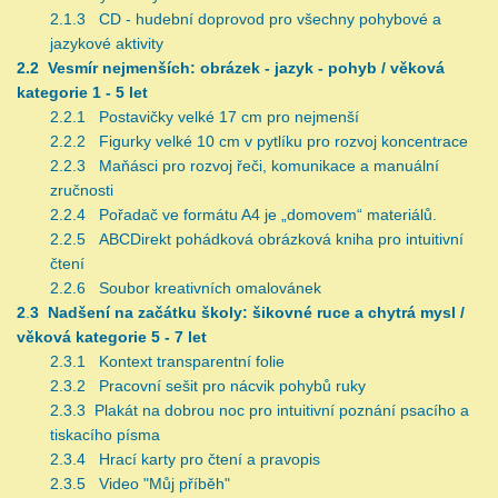
2.1.3 CD - hudební doprovod pro všechny pohybové a
jazykové aktivity
2.2
Vesmír nejmenších: obrázek - jazyk - pohyb / věková
kategorie 1 - 5 let
2.2.1 Postavičky velké 17 cm pro nejmenší
2.2.2 Figurky velké 10 cm v pytlíku pro rozvoj koncentrace
2.2.3 Maňásci pro rozvoj řeči, komunikace a manuální
zručnosti
2.2.4 Pořadač ve formátu A4 je „domovem“ materiálů.
2.2.5 ABCDirekt pohádková obrázková kniha pro intuitivní
čtení
2.2.6 Soubor kreativních omalovánek
2
.
3
Nadšení na začátku školy: šikovné ruce a chytrá mysl /
věková kategorie 5 - 7 let
2.3.1 Kontext transparentní folie
2.3.2 Pracovní sešit pro nácvik pohybů ruky
2.3.3 Plakát na dobrou noc pro intuitivní poznání psacího a
tiskacího písma
2.3.4 Hrací karty pro čtení a pravopis
2.3.5 Video "Můj příběh"