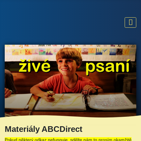
Materiály ABCDirect
Pokud některý odkaz nefunguje, sdělte nám to prosím okamžitě