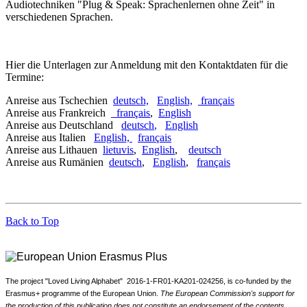
Audiotechniken "Plug & Speak: Sprachenlernen ohne Zeit" in
verschiedenen Sprachen.
Hier die Unterlagen zur Anmeldung mit den Kontaktdaten für die
Termine:
Anreise aus Tschechien
deutsch,
English,
français
Anreise aus Frankreich
français
,
English
Anreise aus Deutschland
deutsch
,
English
Anreise aus Italien
English,
français
Anreise aus Lithauen
lietuvis
,
English
,
deutsch
Anreise aus Rumänien
deutsch
,
English
,
français
Back to Top
The project "Loved Living Alphabet" 2016-1-FR01-KA201-024256,
is
c
o-funded by the
Erasmus+ programme of the European Union.
The European Commission
's
support for
the production of this publication does not constitute an endorsement of the contents,