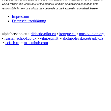
which reflects the views only of the authors, and the Commission cannot be held
responsible for any use which may be made of the information contained therein.
Impressum
Datenschutzerklärung
alphabetshop.eu •
didactic-pilot.eu
•
itongue.eu
•
music-union.org
•
russian-school.co.uk
•
vilniospm.lt
•
skolapolevsko.estranky.cz
•
cciasb.ro
•
materahub.com