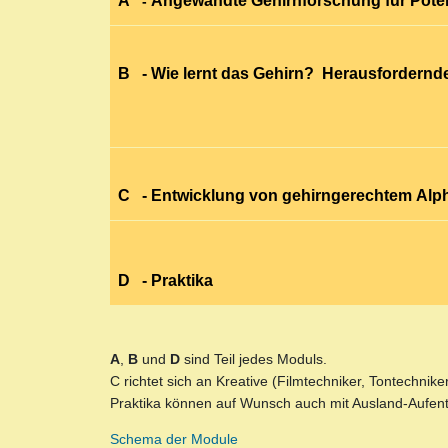
A
Angewandte Gehirnforschung für Poten
-
B
- Wie lernt das Gehirn? Herausfordern
C
- Entwicklung von gehirngerechtem Alph
D
- Praktika
A
,
B
und
D
sind Teil jedes Moduls.
C
richtet sich an Kreative (Filmtechniker, Tontechniker
Praktika können auf Wunsch auch mit Ausland-Aufen
Schema der Module