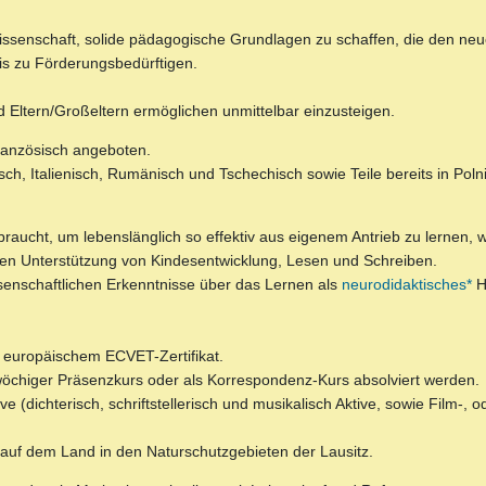
issenschaft, solide pädagogische Grundlagen zu schaffen, die den neu
is zu Förderungsbedürftigen.
d Eltern/Großeltern ermöglichen unmittelbar einzusteigen.
Französisch angeboten.
sch, Italienisch, Rumänisch und Tschechisch sowie Teile bereits in Poln
raucht, um lebenslänglich so effektiv aus eigenem Antrieb zu lernen, wi
chen Unterstützung von Kindesentwicklung, Lesen und Schreiben.
enschaftlichen Erkenntnisse über das Lernen als
neurodidaktisches*
H
t europäischem ECVET-Zertifikat.
wöchiger Präsenzkurs oder als Korrespondenz-Kurs absolviert werden.
ve (dichterisch, schriftstellerisch und musikalisch Aktive, sowie Film-,
 auf dem Land in den Naturschutzgebieten der Lausitz.