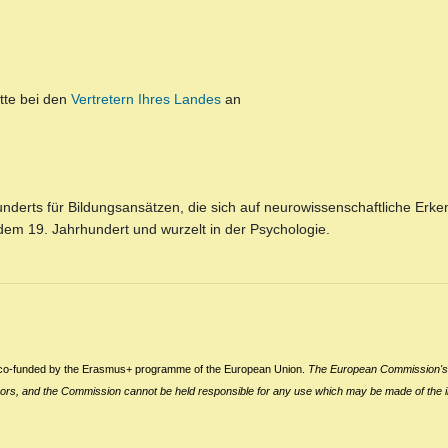
tte bei den
Vertretern Ihres Landes
an
hunderts für Bildungsansätzen, die sich auf neurowissenschaftliche Erke
 dem 19. Jahrhundert und wurzelt in der Psychologie.
c
o-funded by the Erasmus+ programme of the European Union.
The European Commission
's
thors, and the Commission cannot be held responsible for any use which may be made of the i